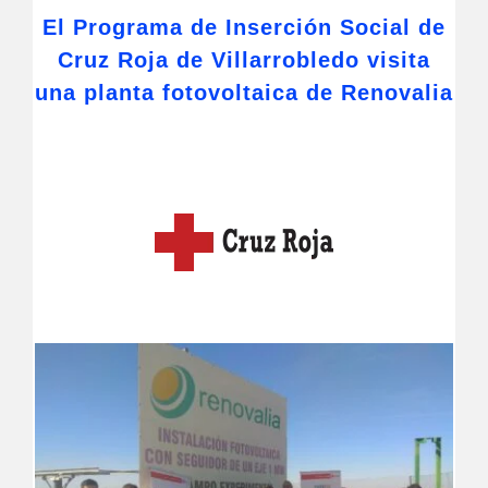
El Programa de Inserción Social de
Cruz Roja de Villarrobledo visita
una planta fotovoltaica de Renovalia