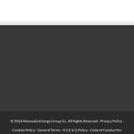
© 2026 Renovalia Energy Group S.L. All Rights Reserved -
Privacy Policy
-
Cookies Policy
-
General Terms
-
H,S,E & Q Policy
-
Code of Conduct for